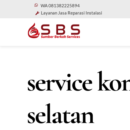
Skip
WA 081382225894
to
Layanan Jasa Reparasi Instalasi
content
service ko
selatan