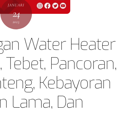
JANUARI
24
2023
an Water Heater
, Tebet, Pancoran,
teng, Kebayoran
an Lama, Dan