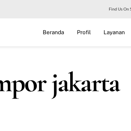
Find Us On 
Beranda
Profil
Layanan
mpor jakarta