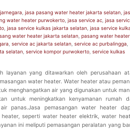
jarnegara
,
jasa pasang water heater jakarta selatan
,
ja
ng water heater purwokerto
,
jasa service ac
,
jasa servi
to
,
jasa service kulkas jakarta selatan
,
jasa service kulk
sang water heater jakarta selatan
,
pasang water heater
gara
,
service ac jakarta selatan
,
service ac purbalingga
,
ta selatan
,
service kompor purwokerto
,
service kulkas
h layanan yang ditawarkan oleh perusahaan at
emasangan water heater. Water heater atau pema
ntuk menghangatkan air yang digunakan untuk man
nakan untuk meningkatkan kenyamanan rumah d
ir panas.Jasa pemasangan water heater dap
heater, seperti water heater elektrik, water hea
 Layanan ini meliputi pemasangan peralatan yang ba