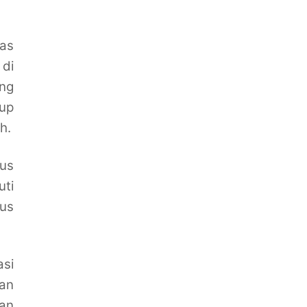
tas
 di
ang
up
h.
us
uti
rus
si
an
an