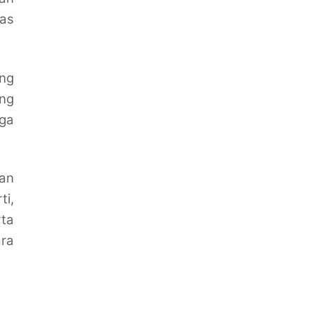
tas
ang
ng
ga
an
ti,
ta
ra