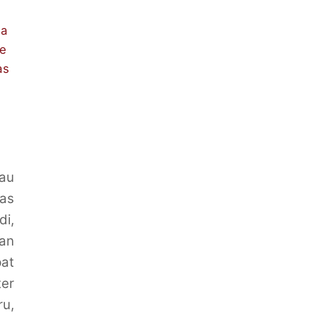
sa
ce
as
au
nas
di,
an
at
ter
ru,