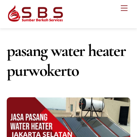
Skip
Men
to
content
pasang water heater
purwokerto