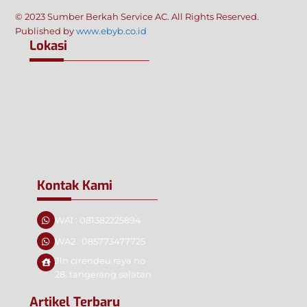
© 2023 Sumber Berkah Service AC. All Rights Reserved.
Published by
www.ebyb.co.id
Lokasi
Kontak Kami
WA1 : 081382225894
WA2 : 085773477725
Jln cirendeu raya no
28..tangerang selatan
Artikel Terbaru