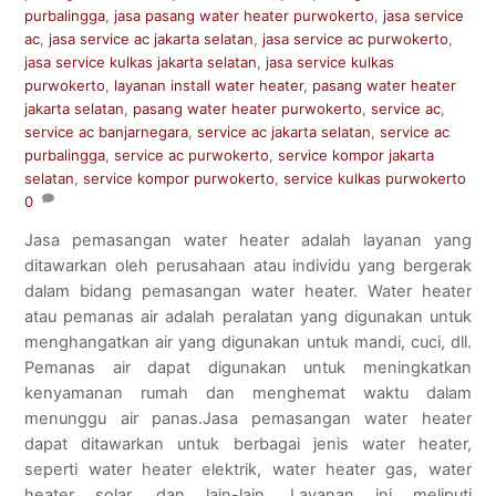
purbalingga
,
jasa pasang water heater purwokerto
,
jasa service
ac
,
jasa service ac jakarta selatan
,
jasa service ac purwokerto
,
jasa service kulkas jakarta selatan
,
jasa service kulkas
purwokerto
,
layanan install water heater
,
pasang water heater
jakarta selatan
,
pasang water heater purwokerto
,
service ac
,
service ac banjarnegara
,
service ac jakarta selatan
,
service ac
purbalingga
,
service ac purwokerto
,
service kompor jakarta
selatan
,
service kompor purwokerto
,
service kulkas purwokerto
0
Jasa pemasangan water heater adalah layanan yang
ditawarkan oleh perusahaan atau individu yang bergerak
dalam bidang pemasangan water heater. Water heater
atau pemanas air adalah peralatan yang digunakan untuk
menghangatkan air yang digunakan untuk mandi, cuci, dll.
Pemanas air dapat digunakan untuk meningkatkan
kenyamanan rumah dan menghemat waktu dalam
menunggu air panas.Jasa pemasangan water heater
dapat ditawarkan untuk berbagai jenis water heater,
seperti water heater elektrik, water heater gas, water
heater solar, dan lain-lain. Layanan ini meliputi