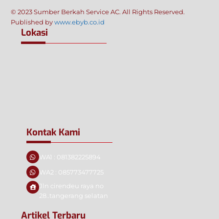
© 2023 Sumber Berkah Service AC. All Rights Reserved.
Published by
www.ebyb.co.id
Lokasi
Kontak Kami
WA1 : 081382225894
WA2 : 085773477725
Jln cirendeu raya no
28..tangerang selatan
Artikel Terbaru