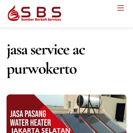
Skip
Men
to
content
jasa service ac
purwokerto