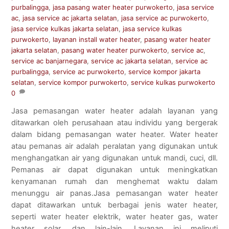
purbalingga
,
jasa pasang water heater purwokerto
,
jasa service
ac
,
jasa service ac jakarta selatan
,
jasa service ac purwokerto
,
jasa service kulkas jakarta selatan
,
jasa service kulkas
purwokerto
,
layanan install water heater
,
pasang water heater
jakarta selatan
,
pasang water heater purwokerto
,
service ac
,
service ac banjarnegara
,
service ac jakarta selatan
,
service ac
purbalingga
,
service ac purwokerto
,
service kompor jakarta
selatan
,
service kompor purwokerto
,
service kulkas purwokerto
0
Jasa pemasangan water heater adalah layanan yang
ditawarkan oleh perusahaan atau individu yang bergerak
dalam bidang pemasangan water heater. Water heater
atau pemanas air adalah peralatan yang digunakan untuk
menghangatkan air yang digunakan untuk mandi, cuci, dll.
Pemanas air dapat digunakan untuk meningkatkan
kenyamanan rumah dan menghemat waktu dalam
menunggu air panas.Jasa pemasangan water heater
dapat ditawarkan untuk berbagai jenis water heater,
seperti water heater elektrik, water heater gas, water
heater solar, dan lain-lain. Layanan ini meliputi