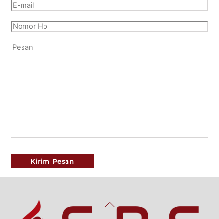
Back
To